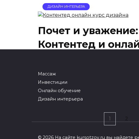
ДИЗАЙН ИНТЕРЬЕРА
Почет и уважение:
Контентед и онла
20.01.2025
0
448
Из-за нарастающей популярности пр
Массаж
запускают собственные обучающие п
Инвестиции
всем премудростям
Онлайн обучение
Дизайн интерьера
Пагинация
1
2
записей
© 2026 На сайте kursotzov.ru вы найдет