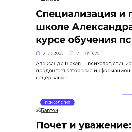
Специализация и г
школе Александра
курсе обучения п
31.03.2025
0
609
Александр Шахов — психолог, специа
продвигает авторские информационн
содержание
ПСИХОЛОГИЯ
Почет и уважение: