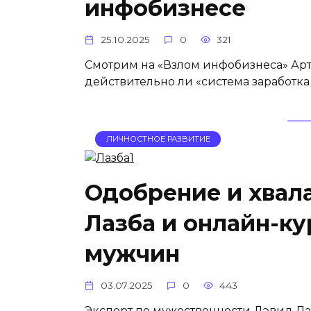
инфобизнесе
25.10.2025
0
321
Смотрим на «Взлом инфобизнеса» Артё
действительно ли «система заработка 
ЛИЧНОСТНОЕ РАЗВИТИЕ
Одобрение и хвала
Лазба и онлайн-ку
мужчин
03.07.2025
0
443
Эксперт по мужественности Дэвид Ла