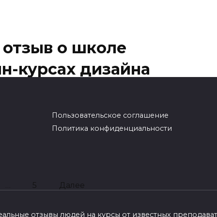
 отзыв о школе
йн-курсах дизайна
офессии дизайнера многие онлайн-школы
Пользовательское соглашение
рограммы, предлагающие научить желающих
Политика конфиденциальности
…
5
Далее
е реальные отзывы людей на курсы от известных преподав