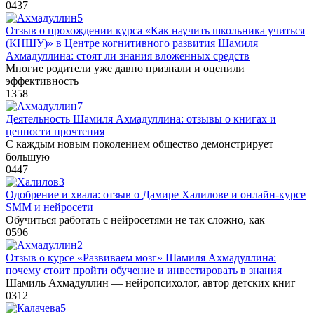
0
437
Отзыв о прохождении курса «Как научить школьника учиться
(КНШУ)» в Центре когнитивного развития Шамиля
Ахмадуллина: стоят ли знания вложенных средств
Многие родители уже давно признали и оценили
эффективность
1
358
Деятельность Шамиля Ахмадуллина: отзывы о книгах и
ценности прочтения
С каждым новым поколением общество демонстрирует
большую
0
447
Одобрение и хвала: отзыв о Дамире Халилове и онлайн-курсе
SMM и нейросети
Обучиться работать с нейросетями не так сложно, как
0
596
Отзыв о курсе «Развиваем мозг» Шамиля Ахмадуллина:
почему стоит пройти обучение и инвестировать в знания
Шамиль Ахмадуллин — нейропсихолог, автор детских книг
0
312