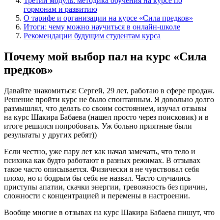
Третий модуль: методика обучения на курсе по
гормонам и развитию
О тарифе и организации на курсе «Сила предков»
Итоги: чему можно научиться в онлайн-школе
Рекомендации будущим студентам курса
Почему мой выбор пал на курс «Сила
предков»
Давайте знакомиться: Сергей, 29 лет, работаю в сфере продаж.
Решение пройти курс не было спонтанным. Я довольно долго
размышлял, что делать со своим состоянием, изучал отзывы
на курс Шакира Бабаева (нашел просто через поисковик) и в
итоге решился попробовать. Уж больно приятные были
результаты у других ребят))
Если честно, уже пару лет как начал замечать, что тело и
психика как будто работают в разных режимах. В отзывах
такое часто описывается. Физически я не чувствовал себя
плохо, но и бодрым бы себя не назвал. Часто случались
приступы апатии, скачки энергии, тревожность без причин,
сложности с концентрацией и перемены в настроении.
Вообще многие в отзывах на курс Шакира Бабаева пишут, что