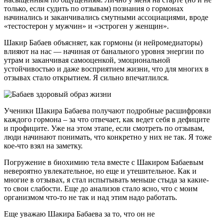
только, если судить по отзывам) познания о гормонах
начинались и заканчивались смутными ассоциациями, вроде
«тестостерон у мужчин» и «эстроген у женщин».
Шакир Бабаев объясняет, как гормоны (и нейромедиаторы)
влияют на нас — начиная от банального уровня энергии по
утрам и заканчивая самооценкой, эмоциональной
устойчивостью и даже восприятием жизни, что для многих в
отзывах стало открытием. Я сильно впечатлился.
Ученики Шакира Бабаева получают подробные расшифровки
каждого гормона – за что отвечает, как ведет себя в дефиците
и профиците. Уже на этом этапе, если смотреть по отзывам,
люди начинают понимать, что конкретно у них не так. Я тоже
кое-что взял на заметку.
Погружение в биохимию тела вместе с Шакиром Бабаевым
невероятно увлекательное, но еще и утешительное. Как и
многие в отзывах, я стал испытывать меньше стыда за какие-
то свои слабости. Еще до анализов стало ясно, что с моим
организмом что-то не так и над этим надо работать.
Еще уважаю Шакира Бабаева за то, что он не