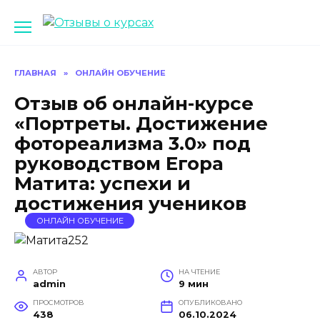
Перейти
к
содержанию
ГЛАВНАЯ
»
ОНЛАЙН ОБУЧЕНИЕ
Отзыв об онлайн-курсе
«Портреты. Достижение
фотореализма 3.0» под
руководством Егора
Матита: успехи и
достижения учеников
ОНЛАЙН ОБУЧЕНИЕ
АВТОР
НА ЧТЕНИЕ
admin
9 мин
ПРОСМОТРОВ
ОПУБЛИКОВАНО
438
06.10.2024