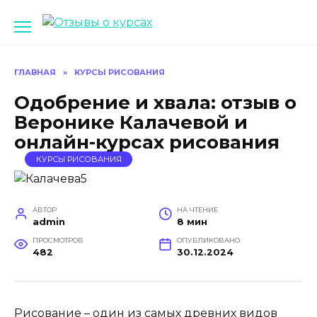
Перейти
к
содержанию
ГЛАВНАЯ
»
КУРСЫ РИСОВАНИЯ
Одобрение и хвала: отзыв о
Веронике Калачевой и
онлайн-курсах рисования
КУРСЫ РИСОВАНИЯ
АВТОР
НА ЧТЕНИЕ
admin
8 мин
ПРОСМОТРОВ
ОПУБЛИКОВАНО
482
30.12.2024
Рисование – один из самых древних видов