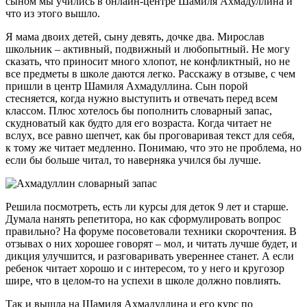
сыном мы учились в онлайн-центре Шамиля Ахмадуллина и
что из этого вышло.
Я мама двоих детей, сыну девять, дочке два. Мирослав
школьник – активный, подвижный и любопытный. Не могу
сказать, что приносит много хлопот, не конфликтный, но не
все предметы в школе даются легко. Расскажу в отзыве, с чем
пришли в центр Шамиля Ахмадуллина. Сын порой
стесняется, когда нужно выступить и отвечать перед всем
классом. Плюс хотелось бы пополнить словарный запас,
скудноватый как будто для его возраста. Когда читает не
вслух, все равно шепчет, как бы проговаривая текст для себя,
к тому же читает медленно. Понимаю, что это не проблема, но
если бы больше читал, то наверняка учился бы лучше.
Решила посмотреть, есть ли курсы для деток 9 лет и старше.
Думала нанять репетитора, но как сформулировать вопрос
правильно? На форуме посоветовали техники скорочтения. В
отзывах о них хорошее говорят – мол, и читать лучше будет, и
дикция улучшится, и разговаривать увереннее станет. А если
ребенок читает хорошо и с интересом, то у него и кругозор
шире, что в целом-то на успехи в школе должно повлиять.
Так и вышла на Шамиля Ахмадуллина и его курс по