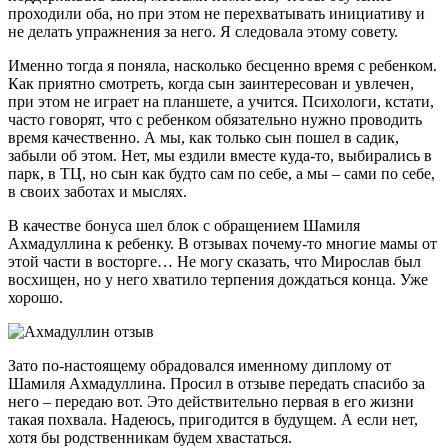
проходили оба, но при этом не перехватывать инициативу и
не делать упражнения за него. Я следовала этому совету.
Именно тогда я поняла, насколько бесценно время с ребенком.
Как приятно смотреть, когда сын заинтересован и увлечен,
при этом не играет на планшете, а учится. Психологи, кстати,
часто говорят, что с ребенком обязательно нужно проводить
время качественно. А мы, как только сын пошел в садик,
забыли об этом. Нет, мы ездили вместе куда-то, выбирались в
парк, в ТЦ, но сын как будто сам по себе, а мы – сами по себе,
в своих заботах и мыслях.
В качестве бонуса шел блок с обращением Шамиля
Ахмадуллина к ребенку. В отзывах почему-то многие мамы от
этой части в восторге… Не могу сказать, что Мирослав был
восхищен, но у него хватило терпения дождаться конца. Уже
хорошо.
Зато по-настоящему обрадовался именному диплому от
Шамиля Ахмадуллина. Просил в отзыве передать спасибо за
него – передаю вот. Это действительно первая в его жизни
такая похвала. Надеюсь, пригодится в будущем. А если нет,
хотя бы родственникам будем хвастаться.