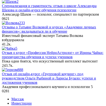
Специализация и грамотность: отзыв о школе Александра
Шахова и онлайн-курсе обучения психологии
Александр Шахов — психолог, специалист по партнерским
0
621
Отзывы о Татьяне Волковой и курсах «Академии личных
финансов»: вкладываться ли в обучение
Известный финансовый эксперт Татьяна Волкова
взбудоражила
4
1.2к.
Отзыв о курсе «Профессия НейроАстролог» от Ирины Чайки:
преимущества обучения и успехи учеников
Пока одни боятся, что искусственный интеллект вытеснит
24
3.7к.
Отзыв об онлайн-курсе «Групповой коучинг» под
руководством Ольги Рыбиной и Ларисы Бузало: успехи и
достижения учеников
Академия профессионального коучинга и психологии 5
0
281
Массаж
Инвестиции