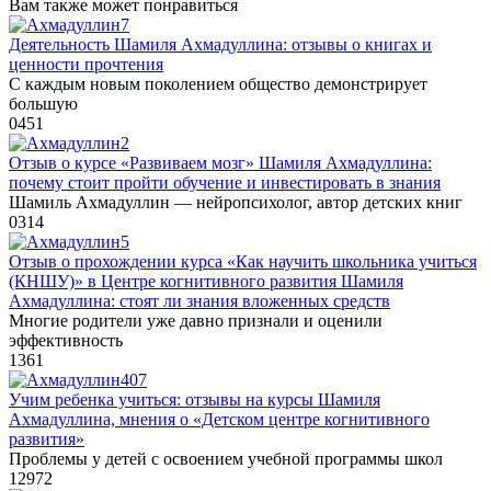
Вам также может понравиться
Деятельность Шамиля Ахмадуллина: отзывы о книгах и
ценности прочтения
С каждым новым поколением общество демонстрирует
большую
0
451
Отзыв о курсе «Развиваем мозг» Шамиля Ахмадуллина:
почему стоит пройти обучение и инвестировать в знания
Шамиль Ахмадуллин — нейропсихолог, автор детских книг
0
314
Отзыв о прохождении курса «Как научить школьника учиться
(КНШУ)» в Центре когнитивного развития Шамиля
Ахмадуллина: стоят ли знания вложенных средств
Многие родители уже давно признали и оценили
эффективность
1
361
Учим ребенка учиться: отзывы на курсы Шамиля
Ахмадуллина, мнения о «Детском центре когнитивного
развития»
Проблемы у детей с освоением учебной программы школ
12
972